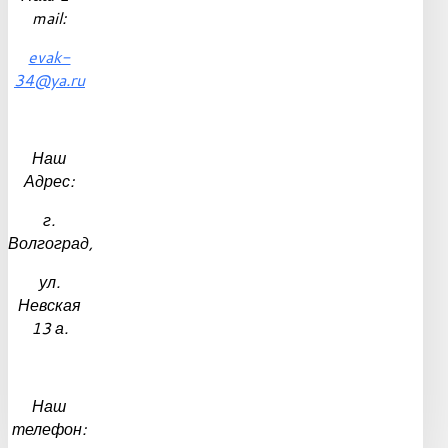
mail:
evak-
34@ya.ru
Наш
Адрес:
г.
Волгоград,
ул.
Невская
13 а.
Наш
телефон: