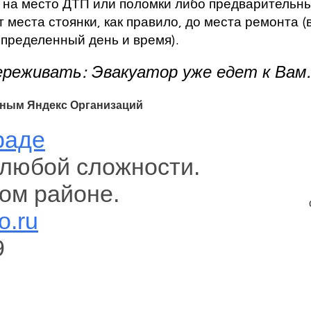
в на место ДТП или поломки либо предварительн
 места стоянки, как правило, до места ремонта (
определенный день и время).
ереживать: Эвакуатор уже едет к Вам.
нным Яндекс Организаций
раде
любой сложности.
ом районе.
o.ru
9