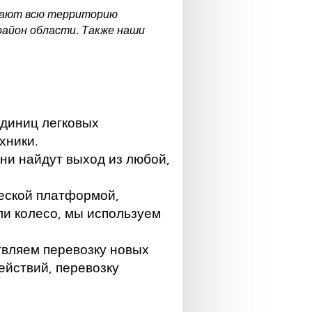
ывают всю территорию
район области. Также наши
единиц легковых
хники.
ни найдут выход из любой,
еской платформой,
ли колесо, мы используем
твляем перевозку новых
йствий, перевозку